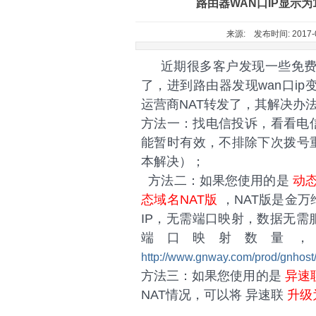
路由器WAN口IP显示为
来源: 发布时间: 2017-0
近期很多客户发现一些免费
了，进到路由器发现wan口ip变
运营商NAT转发了，其解决办
方法一：找电信投诉，看看电
能暂时有效，不排除下次拨号
本解决）；
方法二：如果您使用的是
动
态域名NAT版
，NAT版是金
IP，无需端口映射，数据无
端口映射数量
http://www.gnway.com/prod/gnhost
方法三：如果您使用的是
异速
NAT情况，可以将 异速联
升级