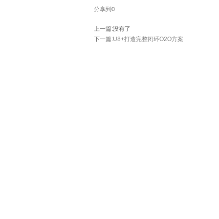
分享到
0
上一篇
:没有了
下一篇
:
U8+打造完整闭环O2O方案