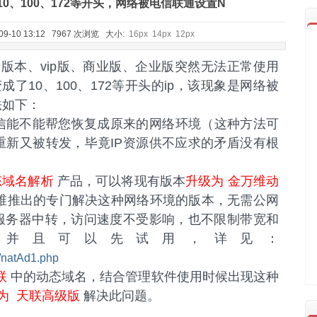
10、100、172等开头，网络被电信联通设置N
易代账
9-10 13:12 7967 次浏览 大小:
16px
14px
12px
版本、vip版、商业版、企业版突然无法正常使用
成了10、100、172等开头的ip，该现象是网络被
法如下：
信能不能帮您恢复成原来的网络环境（这种方法可
重新又被转发，毕竟IP资源供不应求的矛盾没有根
态域名解析
产品，可以将现有版本
升级为 金万维动
万维推出的专门解决这种网络环境的版本，无需公网
需服务器中转，访问速度不受影响，也不限制带宽和
，并且可以先试用，详见：
/natAd1.php
联
中的动态域名，结合管理软件使用时候出现这种
为 天联高级版
解决此问题。