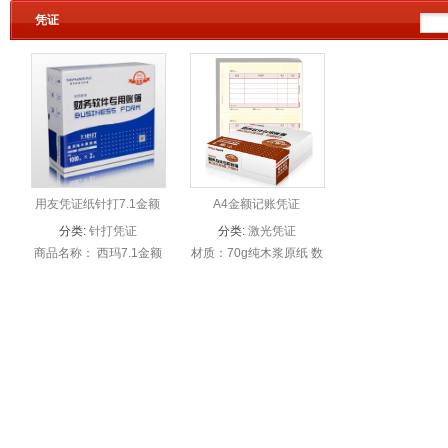
凭证
好会计
用友凭证纸针打7.1金额
A4金额记账凭证
记账凭证打印纸
KPJ101（用友软件专用
分类:
针打凭证
分类:
激光凭证
凭证打印纸/激光打印）
商品名称： 西玛7.1金额
材质：70g纯木浆原纸 数
记账凭证 SL010106 商
量：500张/1000份/包×2
品编码： SL010106 商
包 规格：210*254mm/2
品尺寸： 每份：
销售单位：箱 应用范
241*114.3mm ...
围：用友软件 打印方
式：激光/喷...